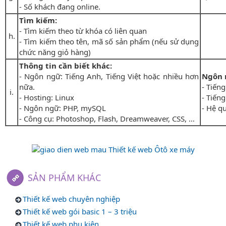
- Số khách đang online.
Tìm kiếm:
- Tìm kiếm theo từ khóa có liên quan
h.
- Tìm kiếm theo tên, mã số sản phẩm (nếu sử dụng
chức năng giỏ hàng)
Thông tin cần biết khác:
- Ngôn ngữ: Tiếng Anh, Tiếng Việt hoặc nhiều hơn
Ngôn 
nữa.
- Tiến
i.
- Hosting: Linux
- Tiếng
- Ngôn ngữ: PHP, mySQL
- Hệ q
- Công cụ: Photoshop, Flash, Dreamweaver, CSS, …
SẢN PHẨM KHÁC
Thiết kế web chuyên nghiệp
Thiết kế web gói basic 1 – 3 triệu
Thiết kế web phụ kiện