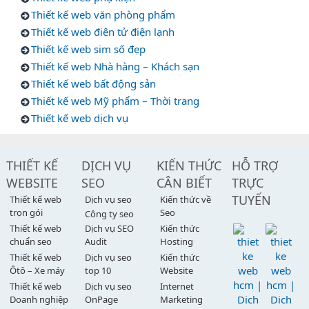
Thiết kế web văn phòng phẩm
Thiết kế web điện tử điện lạnh
Thiết kế web sim số đẹp
Thiết kế web Nhà hàng – Khách sạn
Thiết kế web bất động sản
Thiết kế web Mỹ phẩm – Thời trang
Thiết kế web dịch vụ
THIẾT KẾ
DỊCH VỤ
KIẾN THỨC
HỖ TRỢ
WEBSITE
SEO
CÂN BIẾT
TRỰC
TUYẾN
Thiết kế web
Dịch vụ seo
Kiến thức về
trọn gói
Seo
Công ty seo
Thiết kế web
Dịch vụ SEO
Kiến thức
chuẩn seo
Audit
Hosting
Thiết kế web
Dịch vụ seo
Kiến thức
Ôtô – Xe máy
top 10
Website
Thiết kế web
Dịch vụ seo
Internet
Doanh nghiệp
OnPage
Marketing