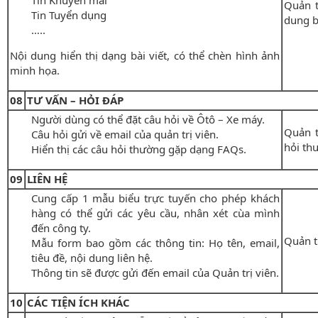
Tin Khuyến mãi
Quản t
Tin Tuyển dụng
dung b
…..
Nội dung hiển thị dạng bài viết, có thể chèn hình ảnh
minh họa.
08
TƯ VẤN – HỎI ĐÁP
Người dùng có thể đặt câu hỏi về Ôtô – Xe máy.
Quản t
Câu hỏi gửi về email của quản trị viên.
hỏi th
Hiển thị các câu hỏi thường gặp dạng FAQs.
09
LIÊN HỆ
Cung cấp 1 mẫu biểu trực tuyến cho phép khách
hàng có thể gửi các yêu cầu, nhân xét cùa mình
đến công ty.
Quản tr
Mẫu form bao gồm các thông tin: Họ tên, email,
tiêu đề, nội dung liên hệ.
Thông tin sẽ được gửi đến email của Quản trị viên.
10
CÁC TIỆN ÍCH KHÁC