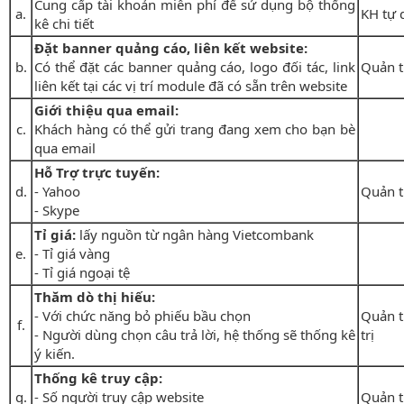
Cung cấp tài khoản miễn phí để sử dụng bộ thống
a.
KH tự 
kê chi tiết
Đặt banner quảng cáo, liên kết website:
b.
Có thể đặt các banner quảng cáo, logo đối tác, link
Quản t
liên kết tại các vị trí module đã có sẵn trên website
Giới thiệu qua email:
c.
Khách hàng có thể gửi trang đang xem cho bạn bè
qua email
Hỗ Trợ trực tuyến:
d.
- Yahoo
Quản t
- Skype
Tỉ giá:
lấy nguồn từ ngân hàng Vietcombank
e.
- Tỉ giá vàng
- Tỉ giá ngoại tệ
Thăm dò thị hiếu:
- Với chức năng bỏ phiếu bầu chọn
Quản tr
f.
- Người dùng chọn câu trả lời, hệ thống sẽ thống kê
trị
ý kiến.
Thống kê truy cập:
g.
- Số người truy cập website
Quản tr