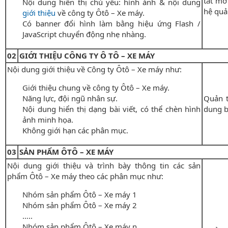
tắt mở
Nội dung hiển thị chủ yếu: hình ảnh & nội dung
hệ quản
giới thiệu
về công ty Ôtô – Xe máy.
Có banner đổi hình làm bằng hiệu ứng Flash /
JavaScript chuyển động nhẹ nhàng.
02
GIỚI THIỆU CÔNG TY Ô TÔ – XE MÁY
Nội dung giới thiệu về Công ty Ôtô – Xe máy như:
Giới thiệu chung về công ty Ôtô – Xe máy.
Năng lực, đội ngũ nhân sự.
Quản t
Nội dung hiển thị dạng bài viết, có thể chèn hình
dung b
ảnh minh họa.
Không giới hạn các phân mục.
03
SẢN PHẨM ÔTÔ – XE MÁY
Nội dung giới thiệu và trình bày thông tin các sản
phẩm Ôtô – Xe máy theo các phân mục như:
Nhóm sản phẩm Ôtô – Xe máy 1
Nhóm sản phẩm Ôtô – Xe máy 2
…..
Nhóm sản phẩm Ôtô – Xe máy n