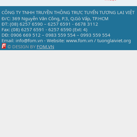
CÔNG TY TNHH TRUYỀN THÔNG TRỰC TUYẾN TƯƠNG LAI VIỆT
Đ/C: 369 Nguyễn Văn Công, P.3, Q.Gò Vấp, TP.HCM
ĐT: (08) 6257 6590 – 6257 6591 - 6678 3112
Fax: (08) 6257 6591 - 6257 6590 (Ext: 4)
DĐ: 0906 669 512 – 0983 559 554 – 0993 559 554
Email: info@fom.vn - Website: www.fom.vn / tuonglaiviet.org
© DESIGN BY
FOM.VN