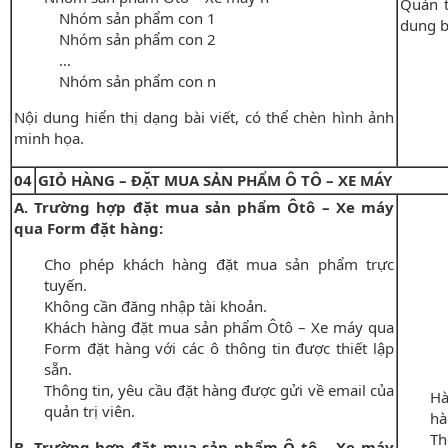
Quản t
Nhóm sản phẩm con 1
dung b
Nhóm sản phẩm con 2
…
Nhóm sản phẩm con n
Nội dung hiển thị dạng bài viết, có thể chèn hình ảnh
minh họa.
04
GIỎ HÀNG – ĐẶT MUA SẢN PHẨM Ô TÔ – XE MÁY
A. Trường hợp đặt mua sản phẩm Ôtô – Xe máy
qua Form đặt hàng:
Cho phép khách hàng đặt mua sản phẩm trực
tuyến.
Không cần đăng nhập tài khoản.
Khách hàng đặt mua sản phẩm Ôtô – Xe máy qua
Form đặt hàng với các ô thông tin được thiết lập
sẵn.
Thông tin, yêu cầu đặt hàng được gửi về email của
Hà
quản trị viên.
hà
Th
B. Trường hợp đặt mua sản phẩm Ô tô – Xe máy