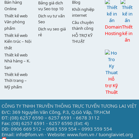
Bán hàng
Blog
Bảng giá dịch
Online
vụ Seo top 10
Khởi nghiệp
internet
Thiết kế web
Dịch vụ tư vấn
Văn phòng
Seo
Câu chuyện
Domain
Thiết
phẩm
thành công
Dịch vụ seo giá
Hosting
kế in
rẻ
Thiết kế web
HỖ TRỢ KỸ
ấn
Kiến trúc – Nội
THUẬT
thất
Thiết kế web
Nhà hàng – K.
Sạn
Thiết kế web
Hỗ
Thời trang –
trợ Kỹ
Mỹ phẩm
Thuật
CÔNG TY TNHH TRUYỀN THÔNG TRỰC TUYẾN TƯƠNG LAI VIỆT
Đ/C: 369 Nguyễn Văn Công, P.3, Q.Gò Vấp, TP.HCM
ĐT: (08) 6257 6590 – 6257 6591 - 6678 3112
Fax: (08) 6257 6591 - 6257 6590 (Ext: 4)
DĐ: 0906 669 512 – 0983 559 554 – 0993 559 554
Email: info@fom.vn - Website: www.fom.vn / tuonglaiviet.org