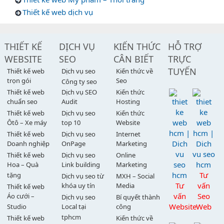
Thiết kế web dịch vụ
THIẾT KẾ
DỊCH VỤ
KIẾN THỨC
HỖ TRỢ
WEBSITE
SEO
CÂN BIẾT
TRỰC
TUYẾN
Thiết kế web
Dịch vụ seo
Kiến thức về
trọn gói
Seo
Công ty seo
Thiết kế web
Dịch vụ SEO
Kiến thức
chuẩn seo
Audit
Hosting
Thiết kế web
Dịch vụ seo
Kiến thức
Ôtô – Xe máy
top 10
Website
Thiết kế web
Dịch vụ seo
Internet
Doanh nghiệp
OnPage
Marketing
Thiết kế web
Dịch vụ seo
Online
Hoa – Quà
Link building
Marketing
Tư
tặng
Dịch vụ seo từ
MXH – Social
Tư
vấn
khóa uy tín
Media
Thiết kế web
vấn
Seo
Áo cưới –
Dịch vụ seo
Bí quyết thành
Website
Web
Studio
Local tại
công
tphcm
Thiết kế web
Kiến thức về