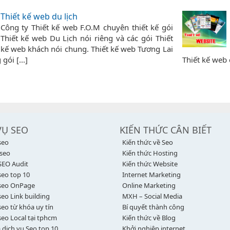
Thiết kế web du lịch
Công ty Thiết kế web F.O.M chuyên thiết kế gói
Thiết kế web Du Lịch nói riêng và các gói Thiết
kế web khách nói chung. Thiết kế web Tương Lai
gói [...]
Thiết kế web c
VỤ SEO
KIẾN THỨC CÂN BIẾT
seo
Kiến thức về Seo
 seo
Kiến thức Hosting
SEO Audit
Kiến thức Website
seo top 10
Internet Marketing
 seo OnPage
Online Marketing
seo Link building
MXH – Social Media
seo từ khóa uy tín
Bí quyết thành công
seo Local tại tphcm
Kiến thức về Blog
 dịch vụ Seo top 10
Khởi nghiệp internet