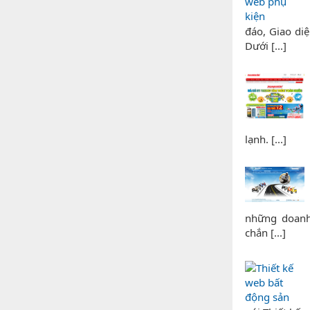
đáo, Giao di
Dưới [...]
lạnh. [...]
những doanh 
chắn [...]