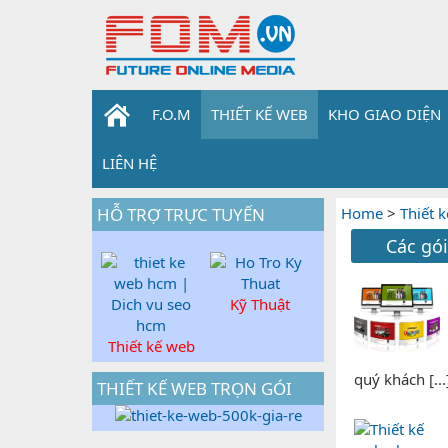
F.O.M
THIẾT KẾ WEB
KHO GIAO DIỆN
LIÊN HỆ
HỖ TRỢ TRỰC TUYẾN
Home
>
Thiết 
Các gói
Kỹ Thuật
Thiết kế web
quý khách [...
THIẾT KẾ WEB TRỌN GÓI