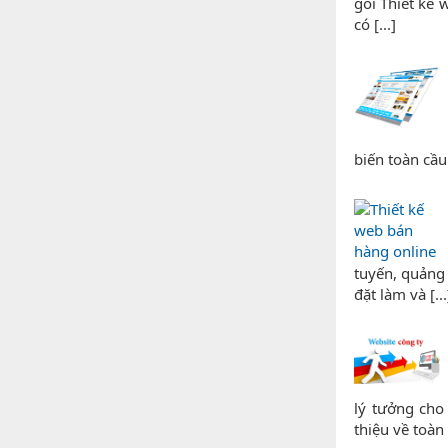
gói Thiết kế 
có [...]
biến toàn cầu 
tuyến, quảng
đặt làm và [...
lý tưởng cho
thiệu về toàn [