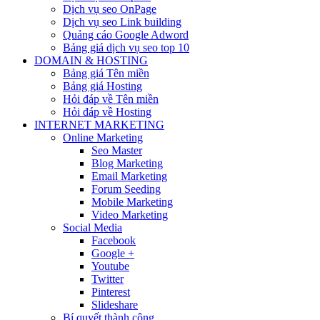
Dịch vụ seo OnPage
Dịch vụ seo Link building
Quảng cáo Google Adword
Bảng giá dịch vụ seo top 10
DOMAIN & HOSTING
Bảng giá Tên miền
Bảng giá Hosting
Hỏi đáp về Tên miền
Hỏi đáp về Hosting
INTERNET MARKETING
Online Marketing
Seo Master
Blog Marketing
Email Marketing
Forum Seeding
Mobile Marketing
Video Marketing
Social Media
Facebook
Google +
Youtube
Twitter
Pinterest
Slideshare
Bí quyết thành công