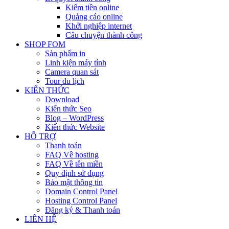
Kiếm tiền online
Quảng cáo online
Khởi nghiệp internet
Câu chuyện thành công
SHOP FOM
Sản phẩm in
Linh kiện máy tính
Camera quan sát
Tour du lịch
KIẾN THỨC
Download
Kiến thức Seo
Blog – WordPress
Kiến thức Website
HỖ TRỢ
Thanh toán
FAQ Về hosting
FAQ Về tên miền
Quy định sử dụng
Bảo mật thông tin
Domain Control Panel
Hosting Control Panel
Đăng ký & Thanh toán
LIÊN HỆ