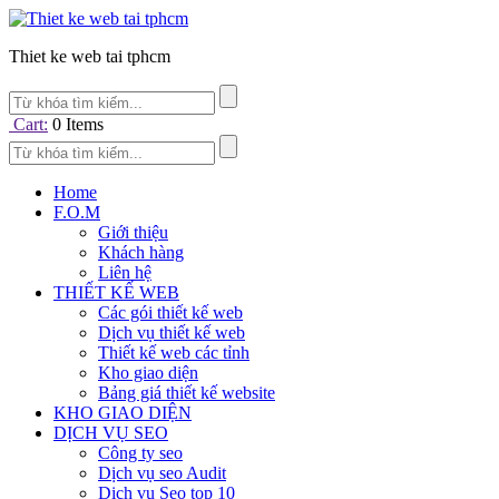
Thiet ke web tai tphcm
Cart:
0
Items
Home
F.O.M
Giới thiệu
Khách hàng
Liên hệ
THIẾT KẾ WEB
Các gói thiết kế web
Dịch vụ thiết kế web
Thiết kế web các tỉnh
Kho giao diện
Bảng giá thiết kế website
KHO GIAO DIỆN
DỊCH VỤ SEO
Công ty seo
Dịch vụ seo Audit
Dịch vụ Seo top 10