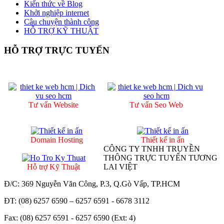
Kiến thức về Blog
Khởi nghiệp internet
Câu chuyện thành công
HỖ TRỢ KỸ THUẬT
HỖ TRỢ TRỰC TUYẾN
Tư vấn Website
Tư vấn Seo Web
Domain Hosting
Thiết kế in ấn
CÔNG TY TNHH TRUYỀN
THÔNG TRỰC TUYẾN TƯƠNG
Hỗ trợ Kỹ Thuật
LAI VIỆT
Đ/C: 369 Nguyễn Văn Công, P.3, Q.Gò Vấp, TP.HCM
ĐT: (08) 6257 6590 – 6257 6591 - 6678 3112
Fax: (08) 6257 6591 - 6257 6590 (Ext: 4)