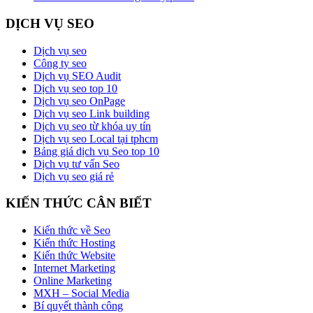
DỊCH VỤ SEO
Dịch vụ seo
Công ty seo
Dịch vụ SEO Audit
Dịch vụ seo top 10
Dịch vụ seo OnPage
Dịch vụ seo Link building
Dịch vụ seo từ khóa uy tín
Dịch vụ seo Local tại tphcm
Bảng giá dịch vụ Seo top 10
Dịch vụ tư vấn Seo
Dịch vụ seo giá rẻ
KIẾN THỨC CÂN BIẾT
Kiến thức về Seo
Kiến thức Hosting
Kiến thức Website
Internet Marketing
Online Marketing
MXH – Social Media
Bí quyết thành công