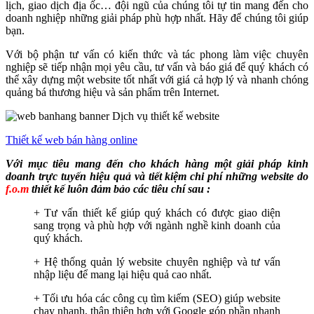
lịch, giao dịch địa ốc… đội ngũ của chúng tôi tự tin mang đến cho
doanh nghiệp những giải pháp phù hợp nhất. Hãy để chúng tôi giúp
bạn.
Với bộ phận tư vấn có kiến thức và tác phong làm việc chuyên
nghiệp sẽ tiếp nhận mọi yêu cầu, tư vấn và báo giá để quý khách có
thể xây dựng một website tốt nhất với giá cả hợp lý và nhanh chóng
quảng bá thương hiệu và sản phẩm trên Internet.
Thiết kế web bán hàng online
Với mục tiêu mang đến cho khách hàng một giải pháp kinh
doanh trực tuyến hiệu quả và tiết kiệm chi phí những website do
f.o.m
thiết kế luôn đảm bảo các tiêu chí sau :
+ Tư vấn thiết kế giúp quý khách có được giao diện
sang trọng và phù hợp với ngành nghề kinh doanh của
quý khách.
+ Hệ thống quản lý website chuyên nghiệp và tư vấn
nhập liệu để mang lại hiệu quả cao nhất.
+ Tối ưu hóa các công cụ tìm kiếm (SEO) giúp website
chạy nhanh, thân thiện hơn với Google góp phần nhanh